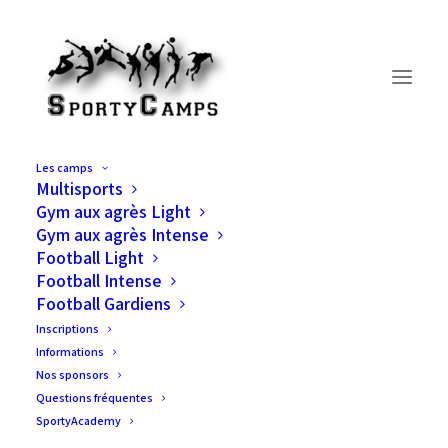
Les camps
Multisports
Inscriptions: Eté 2026 –
Gym aux agrès Light
Gym aux agrès Intense
Football Intense
Football Light
Football Intense
Football Gardiens
Inscriptions
Les inscriptions à la journée ne sont pas
Informations
possibles pour les camps d’été!
Nos sponsors
Les inscriptions sont définitives.
Questions fréquentes
SportyAcademy