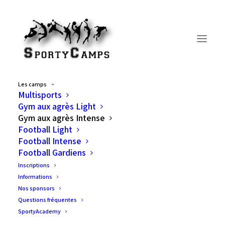
Les camps
Multisports
Gymnastique aux agrès –
Gym aux agrès Light
Gym aux agrès Intense
Intense
Football Light
Football Intense
Nos camps de gymnastique aux agrès évoluent!
Football Gardiens
Nous lançons « Agrès Intense ».
Inscriptions
Informations
Agrès tous les jours et toute la journée.
Nos sponsors
Questions fréquentes
Axés sur l’apprentissage d’éléments techniques
SportyAcademy
aux différents agrès (sol, barre fixe, anneaux