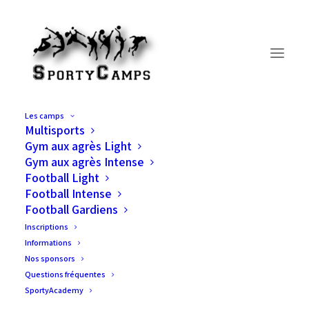
Les camps
Multisports
Inscriptions: Eté 2026 –
Gym aux agrès Light
Gym aux agrès Intense
Multisports
Football Light
Football Intense
Football Gardiens
Inscriptions
Les inscriptions à la journée ne sont pas
Informations
possibles pour les camps d’été!
Nos sponsors
Les inscriptions sont définitives.
Questions fréquentes
SportyAcademy